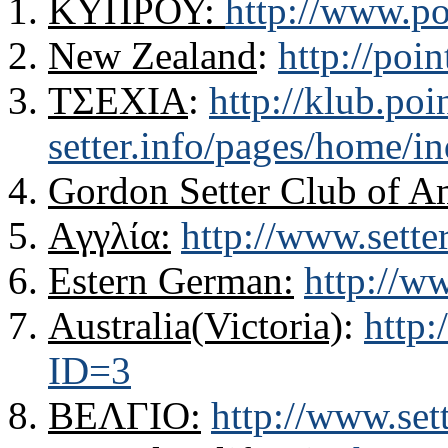
ΚΥΠΡΟΥ:
http://www.po
New Zealand
:
http://poin
ΤΣΕΧΙΑ
:
http://klub.poi
setter.info/pages/home/i
Gordon Setter Club of A
Aγγλία:
http://www.sette
Estern German:
http://w
Australia(Victoria)
:
http:
ID=3
ΒΕΛΓΙΟ:
http://www.set