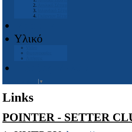
Αγγλικό Σέττερ
Ιρλανδικό Σέττερ
Γκόρντον Σέττερ
Μπουτικ
Υλικό
Video
Φωτογραφίες
Αιτήσεις
Είσοδος Μελών
Select Language
▼
Links
POINTER - SETTER
CL