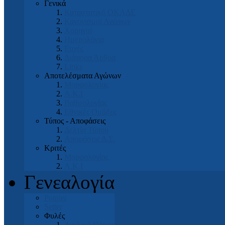
Γενικά
Καταστατικό ΟΚΑΔΕ
Κανονισμοί Αγώνων
Χορηγοί
Ημερολόγια
Ευχές
Διάφορα Άρθρα
Links
Αποτελέσματα Αγώνων
Μορφολογίας
Α.Κ.Ι
Βαθμολογίας
Εθνικές Ομάδες
Τύπος - Αποφάσεις
Δελτία Τύπου
Αποφάσεις Δ.Σ.
Κριτές
Μορφολογίας
Α.Κ.Ι
Γενεαλογία
Pointer
Setter
Φυλές
Αγγλικό Πόιντερ