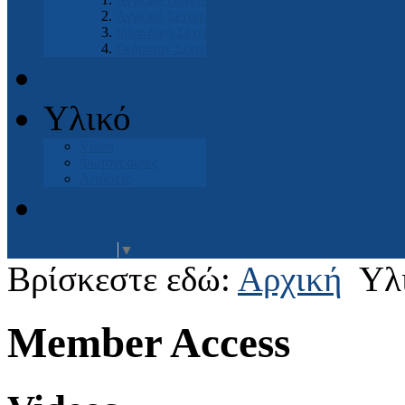
Αγγλικό Σέττερ
Ιρλανδικό Σέττερ
Γκόρντον Σέττερ
Μπουτικ
Υλικό
Video
Φωτογραφίες
Αιτήσεις
Είσοδος Μελών
Select Language
▼
Βρίσκεστε εδώ:
Αρχική
Υλ
Member Access