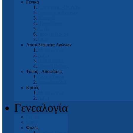
Γενικά
Καταστατικό ΟΚΑΔΕ
Κανονισμοί Αγώνων
Χορηγοί
Ημερολόγια
Ευχές
Διάφορα Άρθρα
Links
Αποτελέσματα Αγώνων
Μορφολογίας
Α.Κ.Ι
Βαθμολογίας
Εθνικές Ομάδες
Τύπος - Αποφάσεις
Δελτία Τύπου
Αποφάσεις Δ.Σ.
Κριτές
Μορφολογίας
Α.Κ.Ι
Γενεαλογία
Pointer
Setter
Φυλές
Αγγλικό Πόιντερ