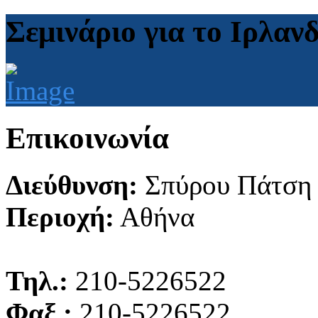
Σεμινάριο για το Ιρλαν
Επικοινωνία
Διεύθυνση:
Σπύρου Πάτση
Περιοχή:
Αθήνα
Τηλ.:
210-5226522
Φαξ :
210-5226522