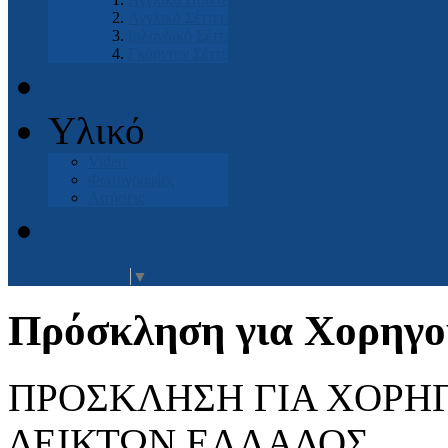
Αγγλικό Σέττερ
Ιρλανδικό Σέττερ
Γκόρντον Σέττερ
Μπουτικ
Υλικό
Video
Φωτογραφίες
Αιτήσεις
Είσοδος Μελών
Select Language
▼
Πρόσκληση για Χορηγο
ΠΡΟΣΚΛΗΣΗ ΓΙΑ ΧΟΡΗΓ
ΔΕΙΚΤΩΝ ΕΛΛΑΔΟΣ.