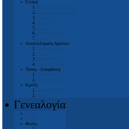
Γενικά
Καταστατικό ΟΚΑΔΕ
Κανονισμοί Αγώνων
Χορηγοί
Ημερολόγια
Ευχές
Διάφορα Άρθρα
Links
Αποτελέσματα Αγώνων
Μορφολογίας
Α.Κ.Ι
Βαθμολογίας
Εθνικές Ομάδες
Τύπος - Αποφάσεις
Δελτία Τύπου
Αποφάσεις Δ.Σ.
Κριτές
Μορφολογίας
Α.Κ.Ι
Γενεαλογία
Pointer
Setter
Φυλές
Αγγλικό Πόιντερ