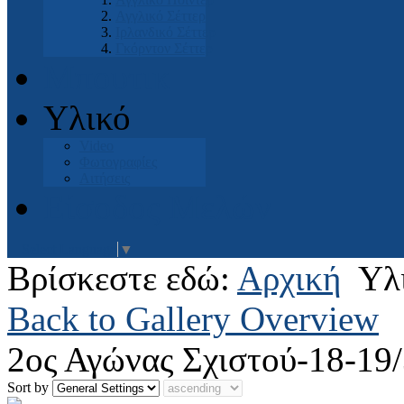
Αγγλικό Σέττερ
Ιρλανδικό Σέττερ
Γκόρντον Σέττερ
Μπουτικ
Υλικό
Video
Φωτογραφίες
Αιτήσεις
Είσοδος Μελών
Select Language
▼
Βρίσκεστε εδώ:
Αρχική
Υλ
Back to Gallery Overview
2ος Αγώνας Σχιστού-18-19/
Sort by