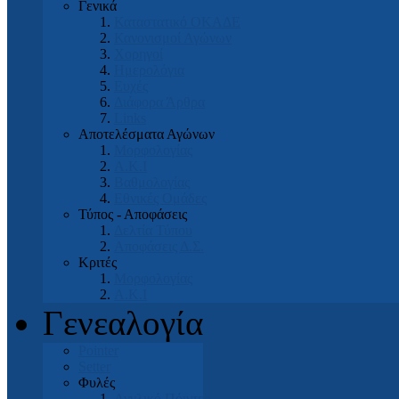
Γενικά
Καταστατικό ΟΚΑΔΕ
Κανονισμοί Αγώνων
Χορηγοί
Ημερολόγια
Ευχές
Διάφορα Άρθρα
Links
Αποτελέσματα Αγώνων
Μορφολογίας
Α.Κ.Ι
Βαθμολογίας
Εθνικές Ομάδες
Τύπος - Αποφάσεις
Δελτία Τύπου
Αποφάσεις Δ.Σ.
Κριτές
Μορφολογίας
Α.Κ.Ι
Γενεαλογία
Pointer
Setter
Φυλές
Αγγλικό Πόιντερ