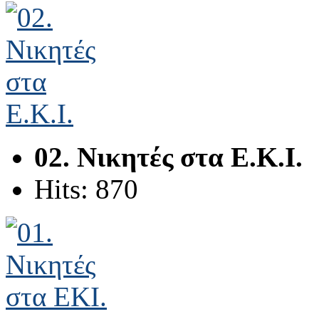
02. Νικητές στα Ε.Κ.Ι.
Hits: 870