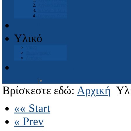
Αγγλικό Σέττερ
Ιρλανδικό Σέττερ
Γκόρντον Σέττερ
Μπουτικ
Υλικό
Video
Φωτογραφίες
Αιτήσεις
Είσοδος Μελών
Select Language
▼
Βρίσκεστε εδώ:
Αρχική
Υλ
«« Start
« Prev