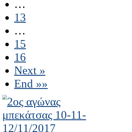
…
13
…
15
16
Next »
End »»