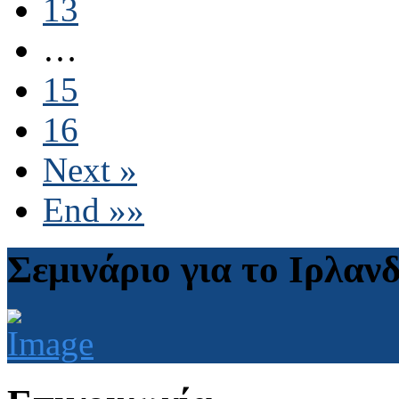
13
…
15
16
Next »
End »»
Σεμινάριο για το Ιρλαν