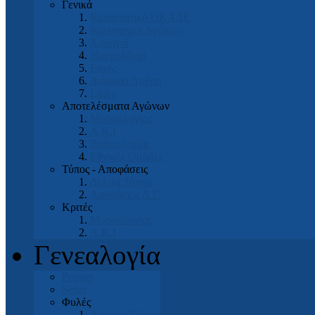
Γενικά
Καταστατικό ΟΚΑΔΕ
Κανονισμοί Αγώνων
Χορηγοί
Ημερολόγια
Ευχές
Διάφορα Άρθρα
Links
Αποτελέσματα Αγώνων
Μορφολογίας
Α.Κ.Ι
Βαθμολογίας
Εθνικές Ομάδες
Τύπος - Αποφάσεις
Δελτία Τύπου
Αποφάσεις Δ.Σ.
Κριτές
Μορφολογίας
Α.Κ.Ι
Γενεαλογία
Pointer
Setter
Φυλές
Αγγλικό Πόιντερ